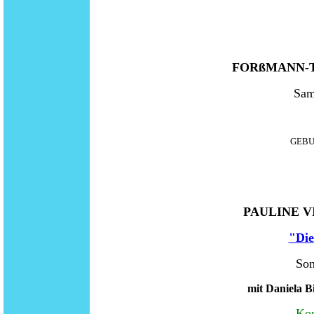
FORßMANN-T
Sam
GEBU
PAULINE V
"Die
Son
mit Daniela B
Kon