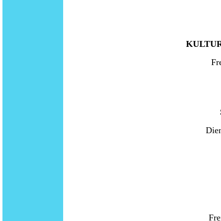
KULTUR
Fr
Dien
Fre