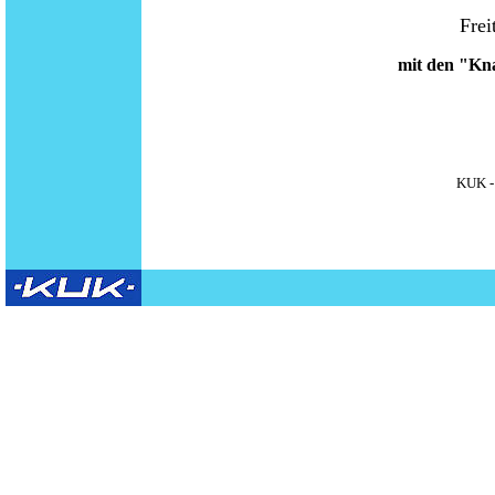
Frei
mit den "Kn
KUK -