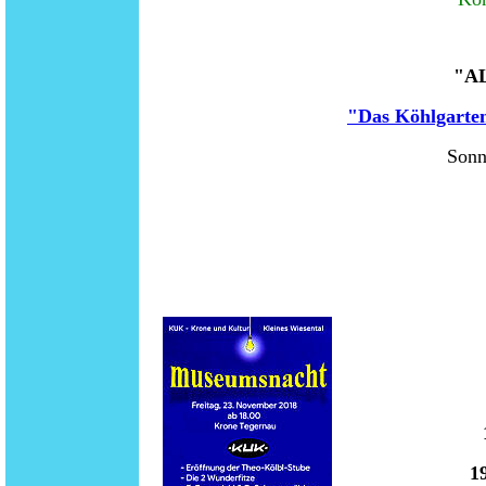
"A
"Das Köhlgarten
Sonn
1