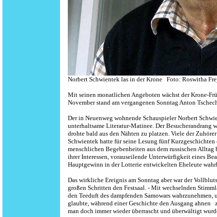
Norbert Schwientek las in der Krone Foto: Roswitha Fr
Mit seinen monatlichen Angeboten wächst der Krone-Frü
November stand am vergangenen Sonntag Anton Tschec
Der in Neuenweg wohnende Schauspieler Norbert Schwient
unterhaltsame Literatur-Matinee. Der Besucherandrang wa
drohte bald aus den Nähten zu platzen. Viele der Zuhörer
Schwientek hatte für seine Lesung fünf Kurzgeschichten 
menschlichen Begebenheiten aus dem russischen Alltag be
ihrer Interessen, vorauseilende Unterwürfigkeit eines B
Hauptgewinn in der Lotterie entwickelten Eheleute wa
Das wirkliche Ereignis am Sonntag aber war der Vollbluts
großen Schritten den Festsaal. - Mit wechselnden Stimm
den Teeduft des dampfenden Samowars wahrzunehmen, und
glaubte, während einer Geschichte den Ausgang ahnen z
man doch immer wieder überrascht und überwältigt wurde