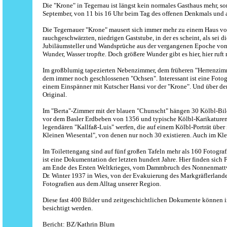
Die "Krone" in Tegernau ist längst kein normales Gasthaus mehr, s
September, von 11 bis 16 Uhr beim Tag des offenen Denkmals und a
Die Tegernauer "Krone" mausert sich immer mehr zu einem Haus vol
rauchgeschwärzten, niedrigen Gaststube, in der es scheint, als sei
Jubiläumsteller und Wandsprüche aus der vergangenen Epoche von B
Wunder, Wasser tropfte. Doch größere Wunder gibt es hier, hier ruft
Im großblumig tapezierten Nebenzimmer, dem früheren "Herrenzim
dem immer noch geschlossenen "Ochsen". Interessant ist eine Fotog
einem Einspänner mit Kutscher Hansi vor der "Krone". Und über de
Original.
Im "Berta"-Zimmer mit der blauen "Chunscht" hängen 30 Kölbl-Bild
vor dem Basler Erdbeben von 1356 und typische Kölbl-Karikaturen.
legendären "Kallfaß-Luis" werfen, die auf einem Kölbl-Porträt übe
Kleinen Wiesental", von denen nur noch 30 existieren. Auch im Kle
Im Toilettengang sind auf fünf großen Tafeln mehr als 160 Fotogra
ist eine Dokumentation der letzten hundert Jahre. Hier finden si
am Ende des Ersten Weltkrieges, vom Dammbruch des Nonnenmattw
Dr. Winter 1937 in Wies, von der Evakuierung des Markgräflerland
Fotografien aus dem Alltag unserer Region.
Diese fast 400 Bilder und zeitgeschichtlichen Dokumente können 
besichtigt werden.
Bericht: BZ/
Kathrin Blum